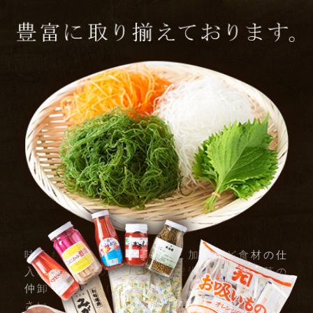
味はもちろん、形・大きさ・加工など食材の仕
入れでお悩みの方は築地・豊洲の青果・野菜の
仲卸「八百金（やおきん）」に一度ご相談くだ
さい。