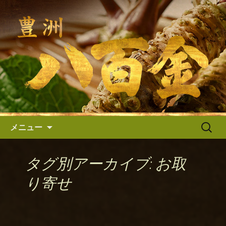
八百金の入荷情報・最新情報｜全国の
高級寿司店の板前さん、日本料理店・
八百金からのお知らせ
フレンチのシェフなどから支持されて
いる築地の仲卸「八百金（やおき
ん）」では、質の高い高級わさびや旬
の青果を豊富に取り扱っております。
コンテンツへ移動
検
メニュー
索:
タグ別アーカイブ: お取
り寄せ