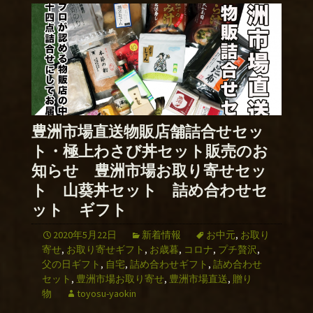
豊洲市場直送物販店舗詰合せセッ
ト・極上わさび丼セット販売のお
知らせ 豊洲市場お取り寄せセッ
ト 山葵丼セット 詰め合わせセ
ット ギフト
2020年5月22日
新着情報
お中元
,
お取り
寄せ
,
お取り寄せギフト
,
お歳暮
,
コロナ
,
プチ贅沢
,
父の日ギフト
,
自宅
,
詰め合わせギフト
,
詰め合わせ
セット
,
豊洲市場お取り寄せ
,
豊洲市場直送
,
贈り
物
toyosu-yaokin