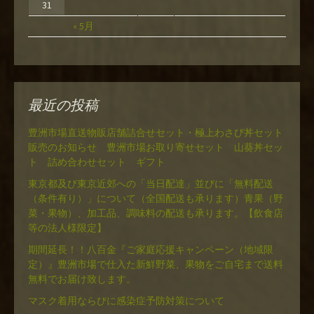
31
« 5月
最近の投稿
豊洲市場直送物販店舗詰合せセット・極上わさび丼セット
販売のお知らせ 豊洲市場お取り寄せセット 山葵丼セッ
ト 詰め合わせセット ギフト
東京都及び東京近郊への「当日配達」並びに「無料配送
（条件有り）」について（全国配送も承ります）青果（野
菜・果物）、加工品、調味料の配送も承ります。【飲食店
等の法人様限定】
期間延長！！八百金『ご家庭応援キャンペーン（地域限
定）』豊洲市場で仕入た新鮮野菜、果物をご自宅まで送料
無料でお届け致します。
マスク着用ならびに感染症予防対策について