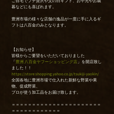
ご自宅でプチ贅沢や父の日ギフト、お中元やお歳
暮などにも喜ばれます。
豊洲市場の様々な店舗の逸品が一度に手に入るギ
フトは八百金のみとなります。
【お知らせ】
皆様からご要望をいただいておりました
「
豊洲 八百金ヤフーショッピング店
」を開店致し
ました！！
https://store.shopping.yahoo.co.jp/tsukiji-yaokin/
全国各地に豊洲市場で仕入れた新鮮な野菜や果
物、促成野菜、
プロが使う加工品をお届け致します。
＝＝＝＝＝＝＝＝＝＝＝＝＝＝＝＝＝＝＝＝＝＝
＝＝＝＝＝＝＝＝＝＝＝＝