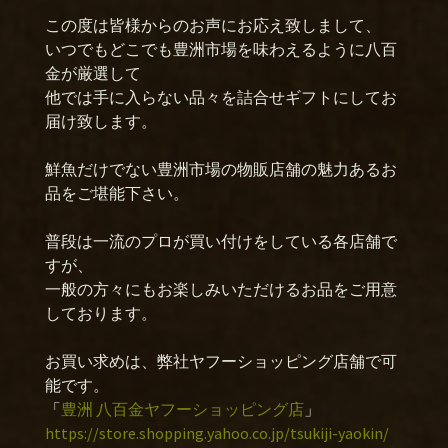
この度は皆様からのお声にお応え致しまして、
いつでもどこでも豊洲市場を味わえるように八百
金が厳選して
他では手に入らない品々を詰合せギフトにしてお
届け致します。
鮮魚だけでない豊洲市場の物販店舗の魅力あるお
品をご堪能下さい。
普段は一流のプロが買い付けをしている各店舗で
すが、
一般の方々にもお楽しみいただけるお品をご用意
しております。
お買い求めは、弊社ヤフーショッピング店舗で可
能です。
「
豊洲 八百金ヤフーショッピング店
」
https://store.shopping.yahoo.co.jp/tsukiji-yaokin/