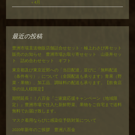
« 4月
最近の投稿
豊洲市場直送物販店舗詰合せセット・極上わさび丼セット
販売のお知らせ 豊洲市場お取り寄せセット 山葵丼セッ
ト 詰め合わせセット ギフト
東京都及び東京近郊への「当日配達」並びに「無料配送
（条件有り）」について（全国配送も承ります）青果（野
菜・果物）、加工品、調味料の配送も承ります。【飲食店
等の法人様限定】
期間延長！！八百金『ご家庭応援キャンペーン（地域限
定）』豊洲市場で仕入た新鮮野菜、果物をご自宅まで送料
無料でお届け致します。
マスク着用ならびに感染症予防対策について
2020年新年のご挨拶 豊洲八百金