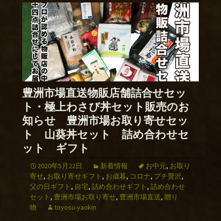
豊洲市場直送物販店舗詰合せセッ
ト・極上わさび丼セット販売のお
知らせ 豊洲市場お取り寄せセッ
ト 山葵丼セット 詰め合わせセ
ット ギフト
2020年5月22日
新着情報
お中元
,
お取り
寄せ
,
お取り寄せギフト
,
お歳暮
,
コロナ
,
プチ贅沢
,
父の日ギフト
,
自宅
,
詰め合わせギフト
,
詰め合わせ
セット
,
豊洲市場お取り寄せ
,
豊洲市場直送
,
贈り
物
toyosu-yaokin