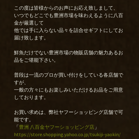
この度は皆様からのお声にお応え致しまして、
いつでもどこでも豊洲市場を味わえるように八百
金が厳選して
他では手に入らない品々を詰合せギフトにしてお
届け致します。
鮮魚だけでない豊洲市場の物販店舗の魅力あるお
品をご堪能下さい。
普段は一流のプロが買い付けをしている各店舗で
すが、
一般の方々にもお楽しみいただけるお品をご用意
しております。
お買い求めは、弊社ヤフーショッピング店舗で可
能です。
「
豊洲 八百金ヤフーショッピング店
」
https://store.shopping.yahoo.co.jp/tsukiji-yaokin/