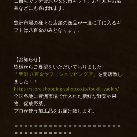
ご自宅でプチ贅沢や父の日ギフト、お中元やお歳
暮などにも喜ばれます。
豊洲市場の様々な店舗の逸品が一度に手に入るギ
フトは八百金のみとなります。
【お知らせ】
皆様からご要望をいただいておりました
「
豊洲 八百金ヤフーショッピング店
」を開店致し
ました！！
https://store.shopping.yahoo.co.jp/tsukiji-yaokin/
全国各地に豊洲市場で仕入れた新鮮な野菜や果
物、促成野菜、
プロが使う加工品をお届け致します。
＝＝＝＝＝＝＝＝＝＝＝＝＝＝＝＝＝＝＝＝＝＝
＝＝＝＝＝＝＝＝＝＝＝＝