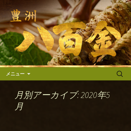
八百金の入荷情報・最新情報｜全国の
高級寿司店の板前さん、日本料理店・
八百金からのお知らせ
フレンチのシェフなどから支持されて
いる築地の仲卸「八百金（やおき
ん）」では、質の高い高級わさびや旬
の青果を豊富に取り扱っております。
コンテンツへ移動
検
メニュー
索:
月別アーカイブ: 2020年5
月